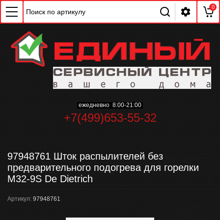
0
ежедневно 8:00-21:00
ChatApp
+7(499)653-55-32
online
Мессенджеры
97948761 Шток распылителей без
Свяжитесь с нами через любой удобный
предварительного подогрева для горелки
мессенджер!
M32-9S De Dietrich
Артикул:
97948761
WhatsApp
Telegram