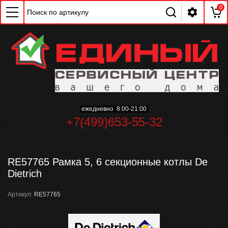
0
ChatApp
ежедневно 8:00-21:00
online
+7(499)653-55-32
Мессенджеры
Свяжитесь с нами через любой удобный
RE57765 Рамка 5, 6 секционные котлы De
мессенджер!
Dietrich
Артикул:
RE57765
WhatsApp
Telegram