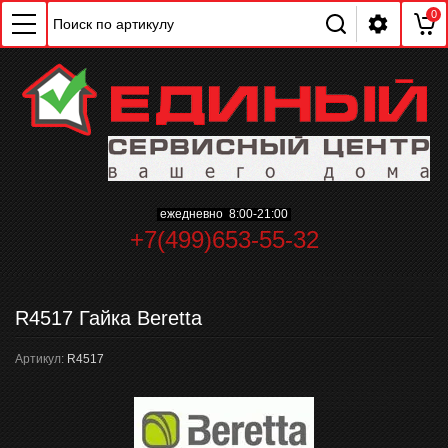
0
ChatApp
online
ежедневно 8:00-21:00
+7(499)653-55-32
Мессенджеры
Свяжитесь с нами через любой удобный
мессенджер!
R4517 Гайка Beretta
Артикул:
R4517
WhatsApp
Telegram