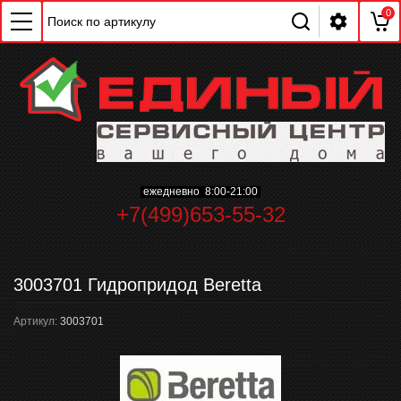
0
ChatApp
online
ежедневно 8:00-21:00
+7(499)653-55-32
Мессенджеры
Свяжитесь с нами через любой удобный
мессенджер!
3003701 Гидропридод Beretta
Артикул:
3003701
WhatsApp
Telegram