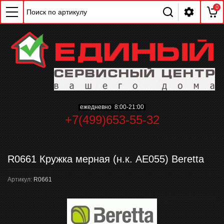
0
ChatApp
online
ежедневно 8:00-21:00
+7(499)653-55-32
Мессенджеры
Свяжитесь с нами через любой удобный
мессенджер!
R0661 Кружка мерная (н.к. АЕ055) Beretta
Артикул:
R0661
WhatsApp
Telegram