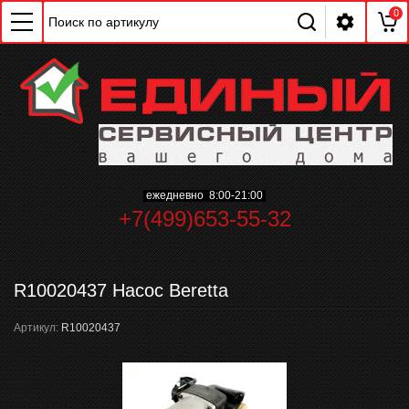
0
ежедневно 8:00-21:00
+7(499)653-55-32
ChatApp
online
R10020437 Насос Beretta
Мессенджеры
Артикул:
R10020437
Свяжитесь с нами через любой удобный
мессенджер!
WhatsApp
Telegram