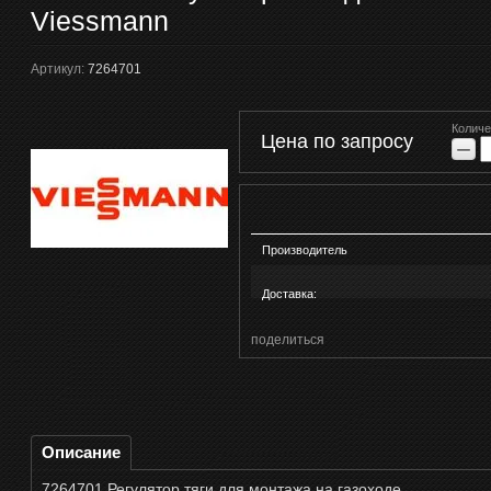
Viessmann
Артикул:
7264701
Количе
Цена по запросу
−
Производитель
Доставка:
поделиться
Описание
7264701 Регулятор тяги для монтажа на газоходе