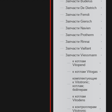
Запчасти Buderus
Запчасти De Dietrich
Запчасти Ferroli
Запчасти Giersch
Запчасти Navien
Запчасти Protherm
Запчасти Rinnai
Запчасти Vaillant
Запчасти Viessmann
к котлам
Vitopend
к котлам Vitogas
комплектующие
к Vitotroniс;
котлам;
бойлерам
к котлам
Vitodens
к контроллерам
Vitotroniс