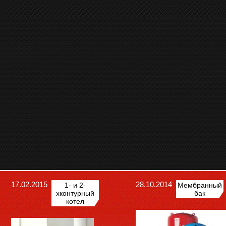
17.02.2015
28.10.2014
1- и 2-
Мембранный
хконтурный
бак
котел