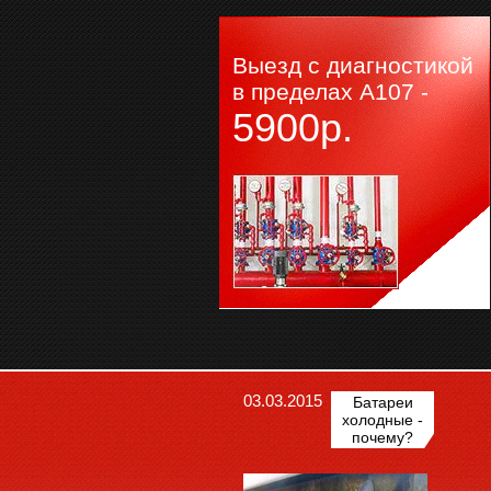
Выезд с диагностикой
в пределах А107 -
5900р.
ChatApp
online
Мессенджеры
Свяжитесь с нами через любой удобный
мессенджер!
WhatsApp
Telegram
03.03.2015
Батареи
холодные -
почему?