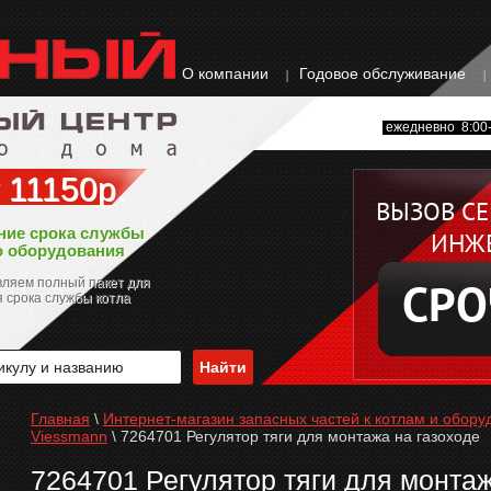
О компании
Годовое обслуживание
ежедневно 8:00-
 11150р.
ВЫЗОВ С
ние срока службы
ИНЖ
о оборудования
ляем полный пакет для
СРО
 срока службы котла
Главная
\
Интернет-магазин запасных частей к котлам и обору
Viessmann
\
7264701 Регулятор тяги для монтажа на газоходе
7264701 Регулятор тяги для монтаж