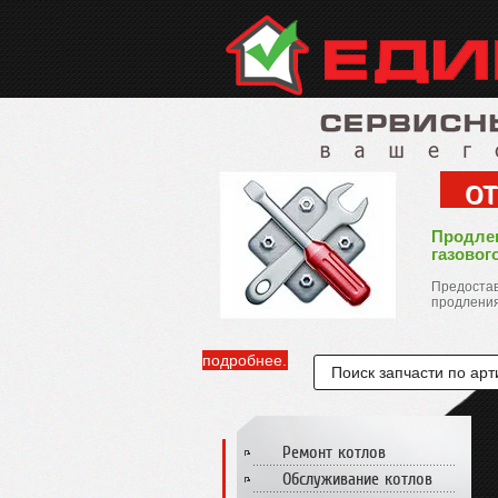
от
Продле
газовог
Предостав
продления
подробнее...
Ремонт котлов
Обслуживание котлов