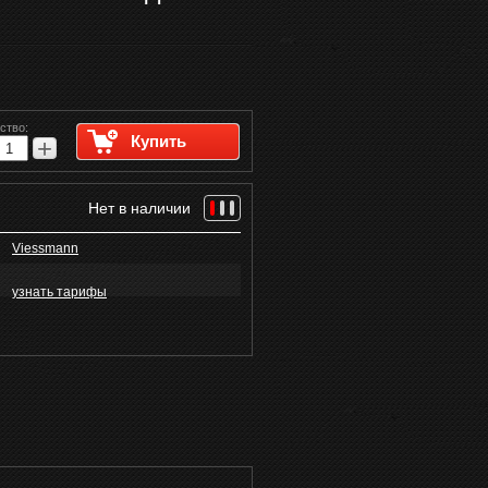
ство:
Купить
+
Нет в наличии
Viessmann
узнать тарифы