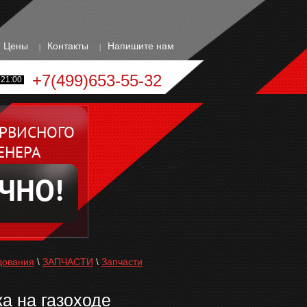
Цены
Контакты
Напишите нам
+7(499)653-55-32
21:00
ЕРВИСНОГО
ЕНЕРА
ЧНО!
дования
\
ЗАПЧАСТИ
\
Запчасти
а на газоходе