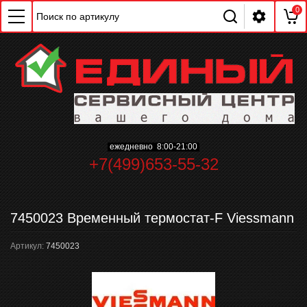
0
ChatApp
ежедневно 8:00-21:00
online
+7(499)653-55-32
Мессенджеры
7450023 Временный термостат-F Viessmann
Свяжитесь с нами через любой удобный
мессенджер!
Артикул:
7450023
WhatsApp
Telegram