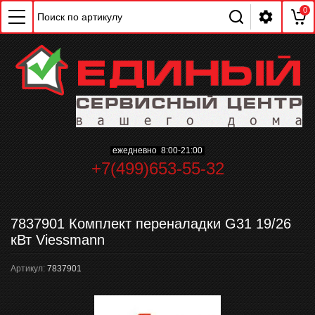
0
ежедневно 8:00-21:00
+7(499)653-55-32
ChatApp
online
7837901 Комплект переналадки G31 19/26
Мессенджеры
кВт Viessmann
Свяжитесь с нами через любой удобный
мессенджер!
Артикул:
7837901
WhatsApp
Telegram