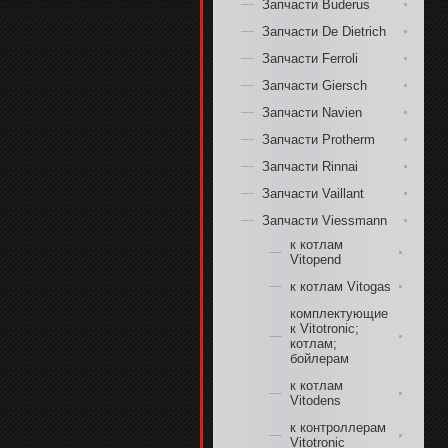
Запчасти Buderus
Запчасти De Dietrich
Запчасти Ferroli
Запчасти Giersch
Запчасти Navien
Запчасти Protherm
Запчасти Rinnai
Запчасти Vaillant
Запчасти Viessmann
к котлам
Vitopend
к котлам Vitogas
комплектующие
к Vitotroniс;
котлам;
бойлерам
к котлам
Vitodens
к контроллерам
Vitotroniс