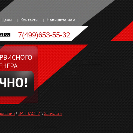
Цены
Контакты
Напишите нам
+7(499)653-55-32
21:00
ЕРВИСНОГО
ЕНЕРА
ЧНО!
дования
\
ЗАПЧАСТИ
\
Запчасти