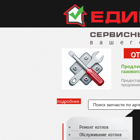
от
Продле
газовог
Предостав
продления
подробнее...
Ремонт котлов
Обслуживание котлов