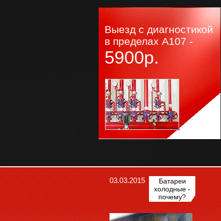
Выезд с диагностикой
в пределах А107 -
5900р.
ChatApp
online
Мессенджеры
Свяжитесь с нами через любой удобный
мессенджер!
WhatsApp
Telegram
03.03.2015
Батареи
холодные -
почему?