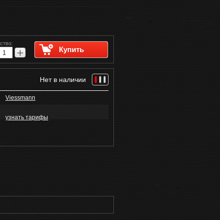
ство:
Купить
+
Нет в наличии
Viessmann
узнать тарифы