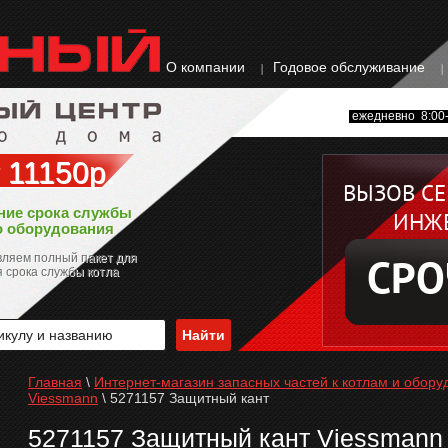
О компании
Годовое обслуживание
ежедневно 8:00-
 11150р.
ВЫЗОВ С
ние срока службы
ИНЖ
о оборудования
ляем полный пакет для
СРО
 срока службы котла
Главная
\
Интернет-магазин запасных частей к котлам и обору
Viessmann
\
5271157 Защитный кант
5271157 Защитный кант Viessmann