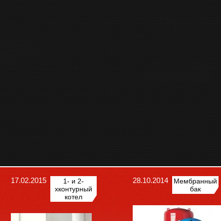
17.02.2015
28.10.2014
1- и 2-
Мембранный
хконтурный
бак
котел