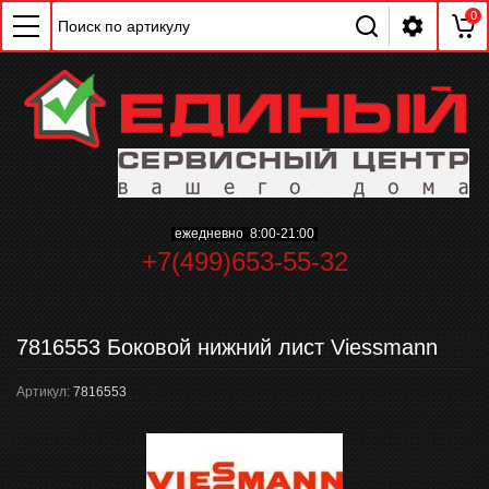
0
ChatApp
ежедневно 8:00-21:00
online
+7(499)653-55-32
Мессенджеры
7816553 Боковой нижний лист Viessmann
Свяжитесь с нами через любой удобный
мессенджер!
Артикул:
7816553
WhatsApp
Telegram