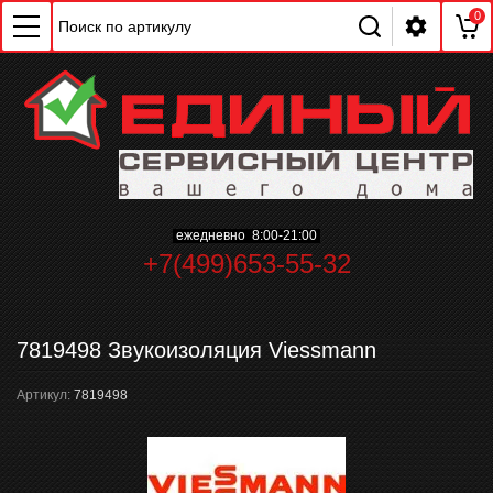
0
ChatApp
ежедневно 8:00-21:00
online
+7(499)653-55-32
Мессенджеры
7819498 Звукоизоляция Viessmann
Свяжитесь с нами через любой удобный
мессенджер!
Артикул:
7819498
WhatsApp
Telegram