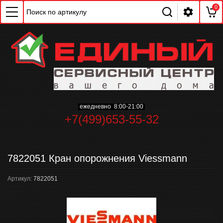
0
ChatApp
ежедневно 8:00-21:00
online
+7(499)653-55-32
Мессенджеры
7822051 Кран опорожнения Viessmann
Свяжитесь с нами через любой удобный
мессенджер!
Артикул:
7822051
WhatsApp
Telegram