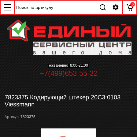
0
ежедневно 8:00-21:00
+7(499)653-55-32
ChatApp
online
7823375 Кодирующий штекер 20C3:0103
Мессенджеры
Viessmann
Свяжитесь с нами через любой удобный
мессенджер!
Артикул:
7823375
WhatsApp
Telegram