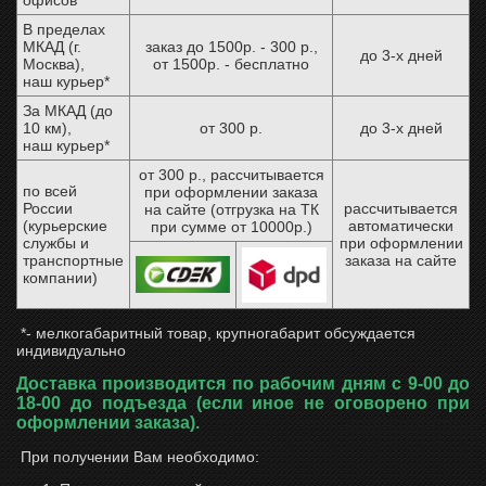
офисов
В пределах
МКАД (г.
заказ до 1500р. - 300 р.,
до 3-х дней
Москва),
от 1500р. - бесплатно
наш курьер*
За МКАД (до
10 км),
от 300 р.
до 3-х дней
наш курьер*
от 300 р., рассчитывается
по всей
при оформлении заказа
России
рассчитывается
на сайте (отгрузка на ТК
(курьерские
автоматически
при сумме от 10000р.)
службы и
при оформлении
транспортные
заказа на сайте
компании)
ChatApp
*- мелкогабаритный товар, крупногабарит обсуждается
online
индивидуально
Доставка производится по рабочим дням с 9-00 до
18-00 до подъезда (если иное не оговорено при
Мессенджеры
оформлении заказа).
Свяжитесь с нами через любой удобный
мессенджер!
При получении Вам необходимо: